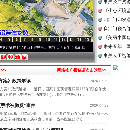
事关公共资
《生态环境监
读
四部门印发
多部门联合部
《美丽中国建
4
5
6
7
8
9
10
11
12
13
14
15
未来五年，
程丨宝塔山下好光景..
·[视频]
因党而生 为党而战——百年“纪”事⑧加强纪律..
·[视频]
牢
事关人工智
>>
网络推广投稿请点击这里>>
近期涉
方案》政策解读
2026-07-29
半生相
案》政策解读 近日，国家中医药管理局等11部门联合印发
以下简称《中医药行动方案》)。现对《中医药行..
一纸欠
26万
手术被做反”事件
2026-07-28
杨天
布情况通报：情况通报 近日，患者何某雨在我院接受正颌手术
成立专项调查组开展核查，目前，当事医生已停诊..
传销头