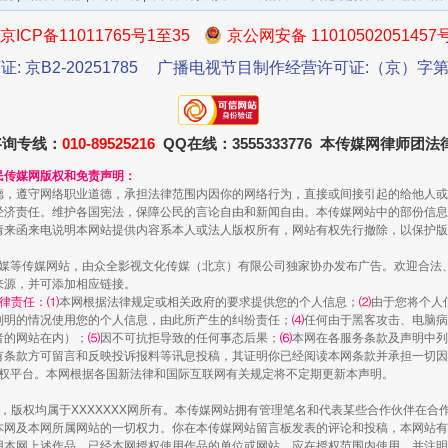
京ICP备11011765号1至35
京公网安备 11010502051457
证: 京B2-20251785
广播电视节目制作经营许可证:（京）字第3
咨询专线：
010-89525216
QQ在线：3555333776 本传媒网律师团
一批国家标准开始实施
民传媒网版权和免责声明：
德，遵守网络职业道德，承担法律范围内因你的网络行为，直接或间接引起的给他人或
经济责任。维护各国宪法，保障公民的言论自由和新闻自由。本传媒网站中的部份信息
请来函来电说明本网站提供内容系本人或法人版权所有，网站有权先行撤除，以保护版
传媒等传媒网站，由众全影视文化传媒（北京）有限公司独家协办发布广告。欢迎合法
来源，并可添加相应链接。
律责任：⑴
本网根据法律规定或相关政府的要求提供您的个人信息；
⑵
由于您将个人
列明的情况使用您的个人信息，由此所产生的纠纷责任；
⑷
任何由于黑客攻击、电脑病
者的网站在内）；
⑸
因不可抗拒导致的任何事态后果；
⑹
本网在各服务条款及声明中列
有条款方可留言和反映投诉报料等讯息投稿，其证明你已经阅读本网条款并承担一切因
语权平台。本网根据各国新法律和国际互联网有关规定将不定期更新本声明。
以产业富民促振兴
作品，版权均属于XXXXXXX网所有。本传媒网站拥有管理笔名和代表某些合作伙伴在
本网及本网所属网站的一切权力。你在本传媒网站留言板发表的评论和投稿，本网站有
本网上述作品。已经本网授权使用作品的单位或网站，应在授权范围内使用，并注明“来