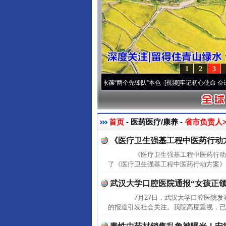
1
2
3
年 深刻改变雪域高原..
·[视频]
永葆“两个先锋队”本色
·[视频]
牢记初心使命 奋进复兴征
首页
- 医药医疗/康养 -
省市负责人>
《医疗卫生强基工程中医药行动
《医疗卫生强基工程中医药行动方
了《医疗卫生强基工程中医药行动方案》(
武汉大学口腔医院通报“女孩正颌
7月27日，武汉大学口腔医院发
的报道引发社会关注。我院高度重视，已