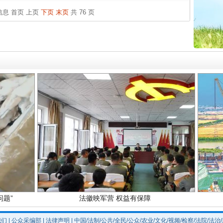
中国发
条信息
首页
上页
下页
末页
共 76 页
官方
实
一纸欠条伤亲情 巡回调解促和解..
从“无
最高
事故致
题”
法徽映军营 权益有保障
我们
|
公众采编部
|
法律声明
| 中国/法制/公共/全民/公众/农业/文化/视频/检察/法院/法治