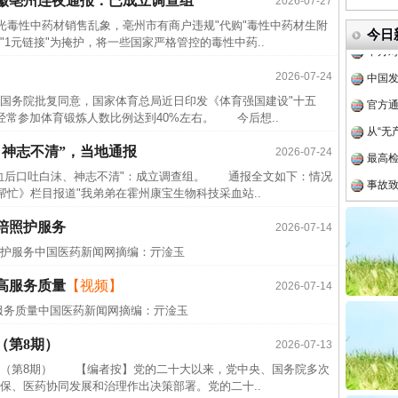
徽亳州连夜通报：已成立调查组
四川省
2026-07-27
毒性中药材销售乱象，亳州市有商户违规"代购"毒性中药材生附
中方对
今日
1元链接"为掩护，将一些国家严格管控的毒性中药..
中国发
2026-07-24
官方
院批复同意，国家体育总局近日印发《体育强国建设"十五
从“无
，经常参加体育锻炼人数比例达到40%左右。 今后想..
最高
、神志不清”，当地通报
2026-07-24
事故致
后口吐白沫、神志不清"：成立调查组。 通报全文如下：情况
近期涉
忙》栏目报道"我弟弟在霍州康宝生物科技采血站..
半生相
陪照护服务
2026-07-14
一纸欠
照护服务中国医药新闻网摘编：亓淦玉
26万
高服务质量
【视频】
2026-07-14
杨天
服务质量中国医药新闻网摘编：亓淦玉
传销头
（第8期）
2026-07-13
四川省
第8期） 【编者按】党的二十大以来，党中央、国务院多次
中方对
保、医药协同发展和治理作出决策部署。党的二十..