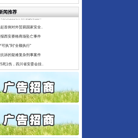
公安厅征集新型黑恶违法..
6家美国实体采取反制措..
新闻推荐
起首例对外贸易国家安全..
通报西安赛格商场坠亡事件
产可执”到“全额执行”
检抗诉的疑难复杂刑事案件
5死1伤，四川省安委会挂..
私家车群死群伤事故多发..
守，一别两宽：这场老年..
条伤亲情 巡回调解促和..
保费，离婚时为何要分走一..
誉，不得录用为公务员
目出狱后办书院暴力管教..
公安厅征集新型黑恶违法..
6家美国实体采取反制措..