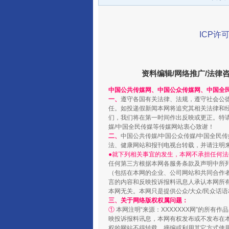
ICP许可
资料编辑/网络推广/法律
千年窑火 生生不息
中国公共传媒网、中国公众传媒网、中国全
一、
遵守各国有关法律、法规，遵守社会公
任。如投递假新闻本网将追究其相关法律和
们，我们将在第一时间作出反映或更正。特
媒/中国全民传媒等传媒网站衷心致谢！
二、
中国公共传媒/中国公众传媒/中国全民
法、健康网站和报刊电视台转载，并请注明
●就下列相关事宜的发生，本网不承担任何法
任何第三方根据本网各服务条款及声明中所
（包括在本网的企业、公司网站和共同合作
言的内容和反映投诉报料讯息人承认本网所
本网无关。本网只是提供公众/大众/民众话
三、关于网络版权权属问题：
揭开“小金库”的免责幌子
①
本网注明“来源：XXXXXXX网”的所有
映投诉报料讯息，本网有权发布或不发布在
权的网站不得转载、摘编或利用其它方式使用