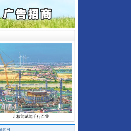
起首例对外贸易国家安全..
通报西安赛格商场坠亡事件
行业协会接连发公告
产可执”到“全额执行”
检抗诉的疑难复杂刑事案件
5死1伤，四川省安委会挂..
让核能赋能千行百业
/新闻网