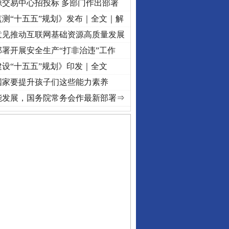
源交易中心招投标 多部门作出部署
测“十五五”规划》发布｜全文｜解
意见推动互联网基础资源高质量发展
署开展安全生产“打非治违”工作
设“十五五”规划》印发｜全文
国家要提升孩子们这些能力素养
记初心使命 奋进复兴征程丨“转折之城”激荡..
·[视频]
牢记初心使命 奋进复兴征程丨红船起
能发展，国务院常务会作最新部署⇒
私家车群死群伤事故多发..
守，一别两宽：这场老年..
条伤亲情 巡回调解促和..
保费，离婚时为何要分走一..
誉，不得录用为公务员
目出狱后办书院暴力管教..