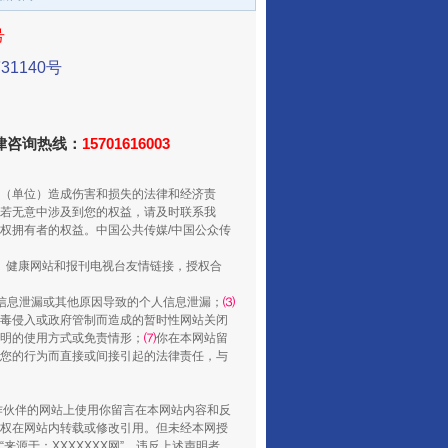
号
1140号
法律咨询热线：
从数据变化看反腐深化
15701616003
（单位）造成伤害和损失的法律和经济责
若无意中涉及到您的权益，请及时联系我
权拥有者的权益。中国公共传媒/中国公众传
、健康网站和报刊电视台友情链接，授权合
信息泄漏或其他原因导致的个人信息泄漏；
⑶
毒侵入或政府管制而造成的暂时性网站关闭
明的使用方式或免责情形；
⑺
你在本网站留
您的行为而直接或间接引起的法律责任，与
酒驾未被当场查获能处罚吗
合作伙伴的网站上使用你留言在本网站内容和反
权在网站内转载或修改引用。但未经本网授
源于：XXXXXXX网”。违反上述声明者，