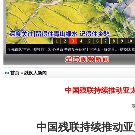
1
2
3
4
5
6
7
8
9
10
队”本色
·[视频]
牢记初心使命 奋进复兴征程丨宝塔山下好光景..
·[视频]
因党而生 为党而
首页
»
残疾人新闻
中国残联持续推动亚
发
中国残联持续推动亚太