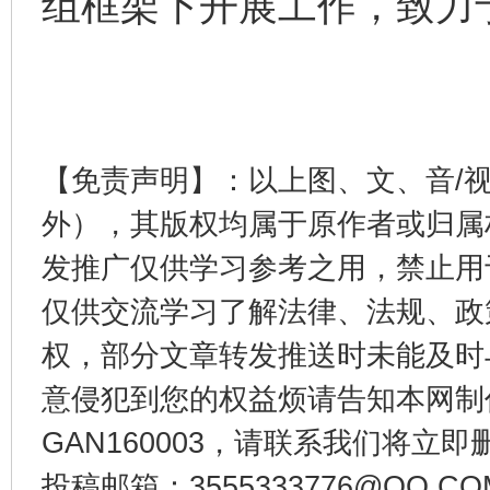
组框架下开展工作，致力
完善运行机制助力责任有效落实
一纸欠条
【免责声明】：以上图、文、音/
外），其版权均属于原作者或归属
发推广仅供学习参考之用，禁止用
东山县通报“牛蛙产品抗生素超标问题”
法
仅供交流学习了解法律、法规、政
权，部分文章转发推送时未能及时
意侵犯到您的权益烦请告知本网制作采编
GAN160003，请联系我们将立即删
投稿邮箱：3555333776@QQ