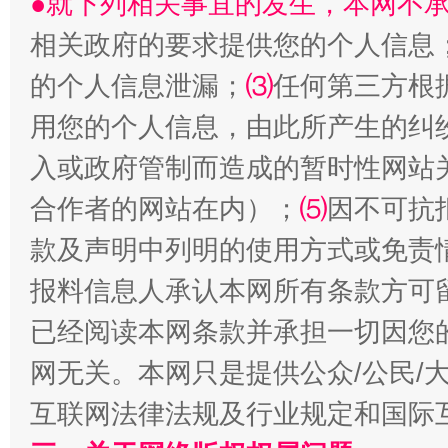
●就下列相关事宜的发生，本网不
相关政府的要求提供您的个人信息
的个人信息泄漏；
⑶
任何第三方根
用您的个人信息，由此所产生的纠
受贿1.44亿！段成刚被判无期
从幼儿
入或政府管制而造成的暂时性网站
合作者的网站在内）；
⑸
因不可抗
款及声明中列明的使用方式或免责
报料信息人承认本网所有条款方可
已经阅读本网条款并承担一切因您
网无关。本网只是提供公众/公民/
全民健身五年计划来了！等你上场
互联网法律法规及行业规定和国际