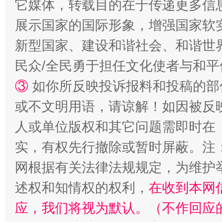
它媒体，转载目的在于传递更多信
国家大学科技园优化重塑工作
展示国家的国际形象，增强国家软
新型国家、建设和谐社会、和谐世界
民众/全民勇于担任文化使者与和
③
如你所反映投诉报料和投稿的部
或不文明用语，请谅解！如因被反
人或单位版权和其它问题需即时在
实，有权先行撤除或暂时屏蔽。注
扯下公款旅游的“隐身衣”
如何以同
网根据有关法律法规规定，为维护
述权和知情权的权利，
在收到本网
应，我们将视为默认。（不作回应