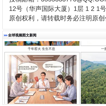
12号（华声国际大厦）1层 1 2
原创权利，请转载时务必注明原创作
千年窑火 生生不息
一
全球视频图文新闻
揭开“小金库”的免责幌子