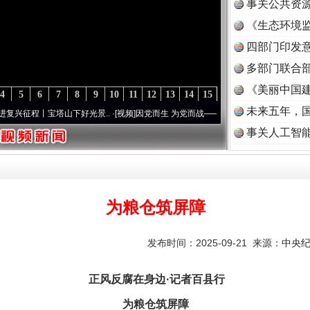
事关公共资
《生态环境监
读
四部门印发
多部门联合部
《美丽中国建
4
5
6
7
8
9
10
11
12
13
14
15
未来五年，
宝塔山下好光景..
·[视频]
因党而生 为党而战——百年“纪”事⑧加强纪律..
·[视频]
牢记初
事关人工智
为粮仓筑屏障
发布时间：2025-09-21 来源：
中央
正风反腐在身边·记者百县行
为粮仓筑屏障