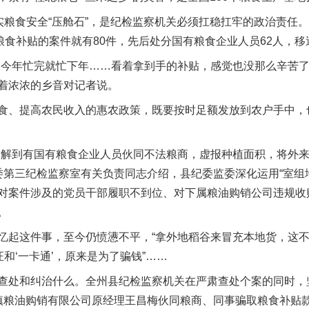
粮食安全“压舱石”，是纪检监察机关必须扛稳扛牢的政治责任。2
粮食补贴的案件就有80件，先后处分国有粮食企业人员62人，
年忙完就忙下年……看着拿到手的补贴，感觉也没那么辛苦了
着浓浓的乡音对记者说。
、提高农民收入的惠农政策，既要按时足额发放到农户手中，也
到有国有粮食企业人员伙同不法粮商，虚报种植面积，将外来粮
委第三纪检监察室有关负责同志介绍，县纪委监委深化运用“室组地
对案件涉及的党员干部履职不到位、对下属粮油购销公司违规收
。
这件事，至今仍愤懑不平，“拿外地稻谷来冒充本地货，这不骗
证和‘一卡通’，原来是为了骗钱”……
处和纠治什么。全州县纪检监察机关在严肃查处个案的同时，
头镇粮油购销有限公司原经理王昌梅伙同粮商、同事骗取粮食补贴款