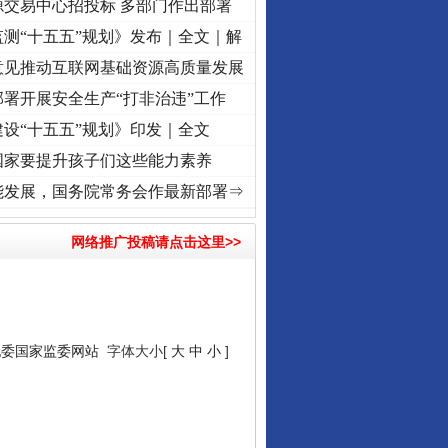
源交易中心招投标 多部门作出部署
测“十五五”规划》发布｜全文｜解
意见推动互联网基础资源高质量发展
署开展安全生产“打非治违”工作
设“十五五”规划》印发｜全文
国家要提升孩子们这些能力素养
心使命 奋进复兴征程丨“转折之城”激荡..
·[视频]
牢记初心使命 奋进复兴征程丨红船起航处
能发展，国务院常务会作最新部署⇒
网络推广投稿请点击这里>>
纪委国家监委网站
字体大小[
大
中
小
]