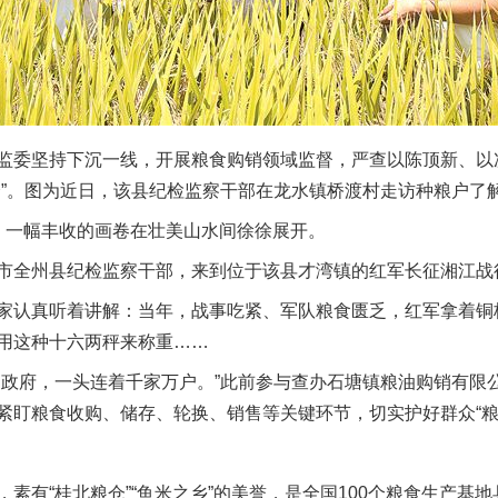
委坚持下沉一线，开展粮食购销领域监督，严查以陈顶新、以
”。图为近日，该县纪检监察干部在龙水镇桥渡村走访种粮户了解
一幅丰收的画卷在壮美山水间徐徐展开。
全州县纪检监察干部，来到位于该县才湾镇的红军长征湘江战
认真听着讲解：当年，战事吃紧、军队粮食匮乏，红军拿着铜
用这种十六两秤来称重……
府，一头连着千家万户。”此前参与查办石塘镇粮油购销有限
紧盯粮食收购、储存、轮换、销售等关键环节，切实护好群众“粮
有“桂北粮仓”“鱼米之乡”的美誉，是全国100个粮食生产基地