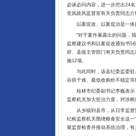
必谈必问内容，进一步挖出24
党风政风监督室有关负责同志介
以案促改、以案促治是一体推进
“对于案件暴露出的问题，我们
完善运行机制助力责任有效落
监察建议书和以案促改通知书5
府、县级主管部门有关负责同志
施12项。
与此同时，该县纪委监委驻县
谷烘干难、最低收购价不稳定等
桂林市纪委副书记李巍表示，2
监察机关加大惩治力度，对涉粮
从乡镇到县市，从日常监督到
行业协会接连发公告
纪检监察机关围绕粮食安全这一
展监督检查并推动系统治理，有