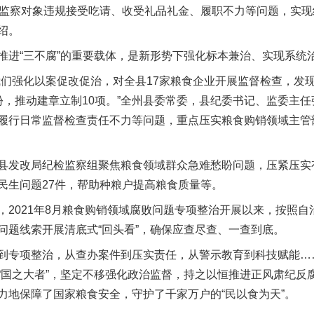
名监察对象违规接受吃请、收受礼品礼金、履职不力等问题，实现
绍。
“三不腐”的重要载体，是新形势下强化标本兼治、实现系统
强化以案促改促治，对全县17家粮食企业开展监督检查，发现
实
公平竞争审查“十大案例”出炉！
份，推动建章立制10项。”全州县委常委，县纪委书记、监委主
履行日常监督检查责任不力等问题，重点压实粮食购销领域主管
发改局纪检监察组聚焦粮食领域群众急难愁盼问题，压紧压实
民生问题27件，帮助种粮户提高粮食质量等。
021年8月粮食购销领域腐败问题专项整治开展以来，按照自
问题线索开展清底式“回头看”，确保应查尽查、一查到底。
专项整治，从查办案件到压实责任，从警示教育到科技赋能…
东山县通报“牛蛙产品抗生素超标问题”
“国之大者”，坚定不移强化政治监督，持之以恒推进正风肃纪反
力地保障了国家粮食安全，守护了千家万户的“民以食为天”。