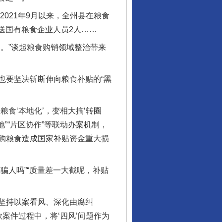
021年9月以来，全州县在粮食
移送国有粮食企业人员2人……
。”谈起粮食购销领域整治带来
要坚决斩断伸向粮食补贴的“黑
食‘本地化’，变相大搞‘转圈
”“片区协作”等联动办案机制，
购粮食造成国家补贴资金重大损
人吗”“质量差一大截呢，补贴
坚持以案看风、深化由腐纠
案件过程中，将‘四风’问题作为