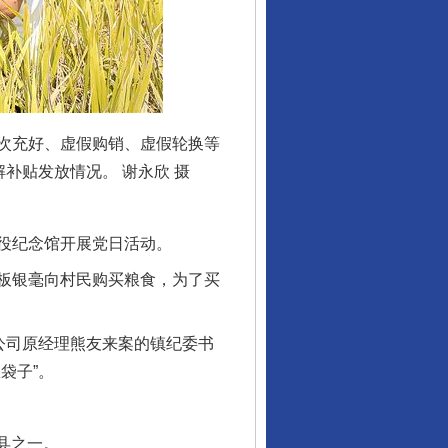
次充好、虚假购销、虚假轮换等
补贴发放情况。 谢永欣 摄
役纪念馆开展党日活动。
板银毫向村民购买粮食，为了买
公司原经理熊友来案的镇纪委书
袋子”。
县之一。