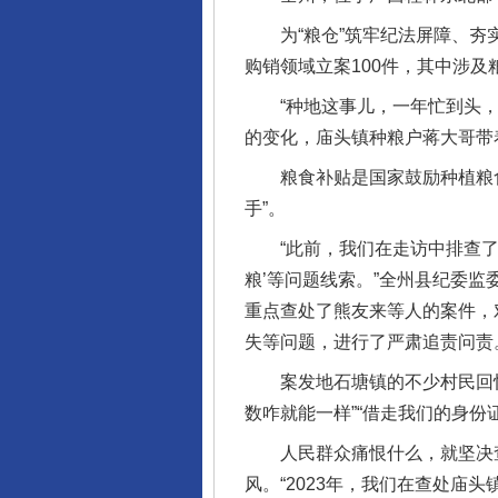
为“粮仓”筑牢纪法屏障、夯实
购销领域立案100件，其中涉及
“种地这事儿，一年忙到头，今
的变化，庙头镇种粮户蒋大哥带
粮食补贴是国家鼓励种植粮食
手”。
“此前，我们在走访中排查了解
粮’等问题线索。”全州县纪委监
重点查处了熊友来等人的案件，
失等问题，进行了严肃追责问责
案发地石塘镇的不少村民回忆起
数咋就能一样”“借走我们的身份
人民群众痛恨什么，就坚决查
风。“2023年，我们在查处庙