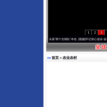
1
2
3
深刻改变雪域高原..
·[视频]
永葆“两个先锋队”本色
·[视频]
牢记初心使命 奋进复兴征程丨
首页
»
农业农村