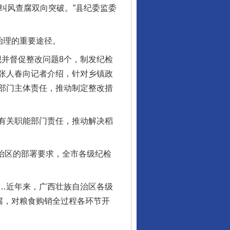
纠风查腐双向突破。”县纪委监委
治理的重要途径。
并督促整改问题8个，制发纪检
一纸欠条伤亲情 巡回调解促和解..
任张人春向记者介绍，针对乡镇政
部门主体责任，推动制定整改措
有关职能部门责任，推动解决稻
治区的部署要求，全市各级纪检
…近年来，广西壮族自治区各级
法徽映军营 权益有保障
腐，对粮食购销全过程各环节开