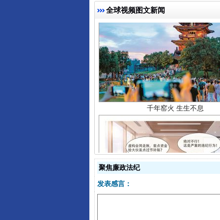
全球视频图文新闻
千年窑火 生生不息
聚焦廉政法纪
揭开“小金库”的免责幌子
发表感言：