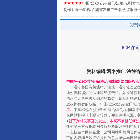
全民健身五年计划来了！等你上
★★★★★
中国/公众/公共/全民/法治/法制/新闻
制作采编部/影视采编部/发布广告部/会议服务
关于
ICP许可
资料编辑/网络推广/法律
中国/公众/公共/全民/法治/法制/新闻网版权
阿坝州三大球赛在茂县开幕
一、
遵守各国有关法律、法规，遵守社会公
成伤害和损失的法律和经济责任。如投递假
信息若无意中涉及到您的权益，请及时联系
版权拥有者的权益。中国/公众/公共/全民/法
二、
中国/公众/公共/全民/法治/法制/
康网站和报刊电视台转载，并请注明来源，
●就下列相关事宜的发生，本网不承担任何法
任何第三方根据本网各服务条款及声明中所
（包括在本网的企业、公司网站和共同合作
言的内容和反映投诉报料信息人承认本网所