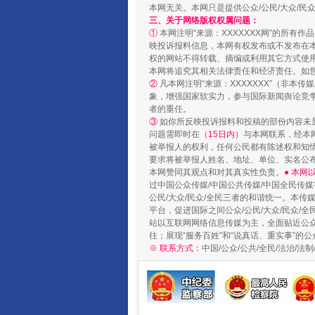
本网无关。本网只是提供公众/公民/大众/
三、关于网络版权权属问题：
①
本网注明“来源：XXXXXXX网”的所有
映投诉报料信息，本网有权发布或不发布在
权的网站不得转载、摘编或利用其它方式使用
国家大学科技园优化重塑工作
本网将追究其相关法律责任和经济责任。如
②
凡本网注明“来源：XXXXXXX”（非
象，增强国家软实力，参与国际新闻舆论竞争
者的重任。
③
如你所反映投诉报料和投稿的部份内容未
问题需即时在
（15日内）
与本网联系，经本
被举报人的权利，任何公民都有陈述权和知
要求将被举报人姓名、地址、单位、实名公布
本网赞同其观点和对其真实性负责。
● 本
过中国公众传媒/中国公共传媒/中国全民传媒
公民/大众/民众/全民三者的和谐统一。本传
平台，促进国际之间公众/公民/大众/民众/
站以互联网网络信息传媒为主，全面贴近公众/
往；展现“服务百姓”和“说真话、重实事”的公
扯下公款旅游的“隐身衣”
※ 联系方式：
中国/公众/公共/全民/法治/