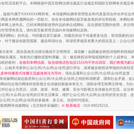
民众/全民话语权平台。本网根据中国互联网法律法规及行业规定和国际互联网有关规定
作品，版权均属于XXXXXXX网所有。本传媒网站拥有管理笔名和代表某些合作伙伴在
本网及本网所属网站的一切权力。你在本传媒网站留言板发表的评论和投稿，本网站有
本网上述作品。已经本网授权使用作品的单位或网站，应在授权范围内使用，并注明“来
镜头丨大暑三秋近
您对管理有意见，请向留言板管理员或向本传媒网站反映。
本传媒系列网站）的作品，均转载自其它媒体，转载目的在于传递更多信息，宣传国家的
，对于建设创新型国家、建设和谐社会、和谐世界都具有重大的现实意义；公众/公民/
显示发布，因涉及相关法律法规或不文明用语，请谅解！如因被反映投诉报料和投稿
网核实属实，有权先行撤除或暂时屏蔽。注：被反映投诉举报或报料的个人或单位，
情权的权利，
在收到本网信函、短信或电话告知后15日内不作出回应，我们将视为默
，让相关专家和公众/公民/大众/民众/全民进行评论，或将被反映投诉举报的内容转
网以多种传播形式传播主流媒体舆论为导向
，强化反腐和公众/公民/大众/民众/全民监
等传媒网站架起政府和公众/公民/大众/民众/全民之间的和谐桥梁，缓和社会矛盾，
媒网站结合现代网络科技影视文化传媒的新媒体有生力，借助全球互联网主阵地，为社会
全民对社会公共意识、法律、政策、科技、健康、安全与影视文化传媒合作交流，合法有效
公民/大众/民众/全民的日常生活事实，维护公众/公民/大众/民众/全民的安全信息，促
众/公民/大众/民众/全民的多媒体、多元化、信息时代现实。
如何以同查同治破解风腐交织难题
法制/新闻网等传媒网站（北京制作采编部）
※ 联系电话：
010-89525216。