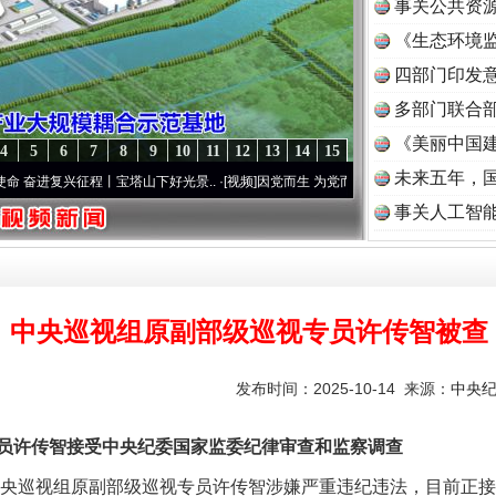
事关公共资
《生态环境监
读
四部门印发
多部门联合部
《美丽中国建
4
5
6
7
8
9
10
11
12
13
14
15
未来五年，
兴征程丨宝塔山下好光景..
·[视频]
因党而生 为党而战——百年“纪”事⑧加强纪律..
·[视
事关人工智
中央巡视组原副部级巡视专员许传智被查
发布时间：2025-10-14 来源：
中央
许传智接受中央纪委国家监委纪律审查和监察调查
央巡视组原副部级巡视专员许传智涉嫌严重违纪违法，目前正接