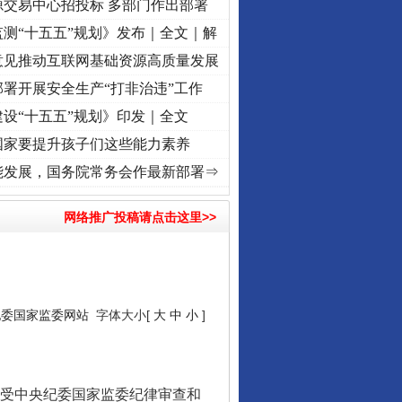
源交易中心招投标 多部门作出部署
测“十五五”规划》发布｜全文｜解
意见推动互联网基础资源高质量发展
署开展安全生产“打非治违”工作
设“十五五”规划》印发｜全文
国家要提升孩子们这些能力素养
频]
牢记初心使命 奋进复兴征程丨“转折之城”激荡..
·[视频]
牢记初心使命 奋进复兴征程丨红
能发展，国务院常务会作最新部署⇒
网络推广投稿请点击这里>>
纪委国家监委网站
字体大小[
大
中
小
]
受中央纪委国家监委纪律审查和