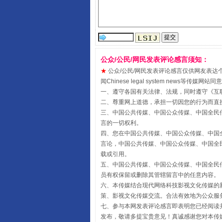
公众/公民/网民发表评论感言须知：
★
公众/公民/网民发表评论感言仅供网友表达个人看法
闻Chinese legal system new
一、遵守各国有关法律、法规，同时遵守《
受贿1.44亿！段成刚被判无期
互
二、尊重网上道德，承担一切因您的行为而直
三、中国公共传媒、中国公众传媒、中国全民传媒China 
言的一切权利。
四、您在中国公共传媒、中国公众传媒、中国全民传媒Chin
言论，中国公共传媒、中国公众传媒、中国全民传媒China
载或引用。
五、中国公共传媒、中国公众传媒、中国全民传媒China 
员有权保留或删除其管辖留言中的任意内容。
六、本传媒结合现代网络科技影视文化传媒的新
策、影视文化传媒交流。合法有效地为公众服
七、参与本网发表评论感言即表明您已经阅读并
发布，敬请多提宝贵意见！真诚感谢您对本传