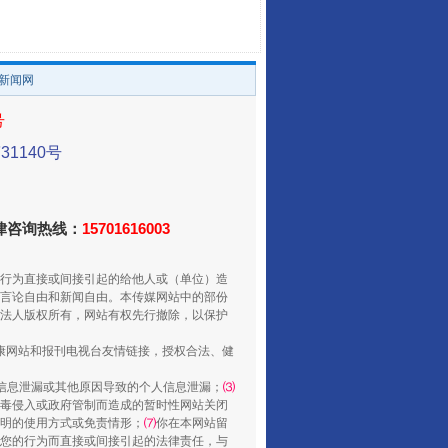
让传统村落焕发生机
。
/新闻网
号
1140号
法律咨询热线：
15701616003
走走走！国家喊你健身啦
行为直接或间接引起的给他人或（单位）造
言论自由和新闻自由。本传媒网站中的部份
法人版权所有，网站有权先行撤除，以保护
健康网站和报刊电视台友情链接，授权合法、健
信息泄漏或其他原因导致的个人信息泄漏；
⑶
毒侵入或政府管制而造成的暂时性网站关闭
明的使用方式或免责情形；
⑺
你在本网站留
您的行为而直接或间接引起的法律责任，与