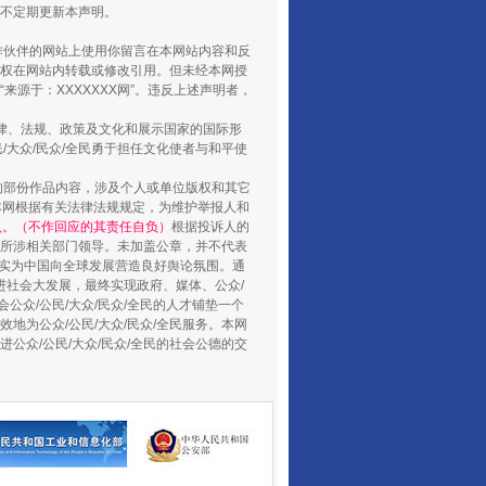
将不定期更新本声明。
合作伙伴的网站上使用你留言在本网站内容和反
权在网站内转载或修改引用。但未经本网授
源于：XXXXXXX网”。违反上述声明者，
山西：不断增强治理腐败综合效能
法律、法规、政策及文化和展示国家的国际形
大众/民众/全民勇于担任文化使者与和平使
的部份作品内容，涉及个人或单位版权和其它
本网根据有关法律法规规定，为维护举报人和
认。（不作回应的其责任自负）
根据投诉人的
至所涉相关部门领导。未加盖公章，并不代表
督，实为中国向全球发展营造良好舆论氛围。通
促进社会大发展，最终实现政府、媒体、公众/
公众/公民/大众/民众/全民的人才铺垫一个
地为公众/公民/大众/民众/全民服务。本网
进公众/公民/大众/民众/全民的社会公德的交
养老服务师职业资格制度暂行规定