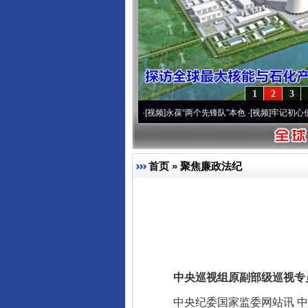
1
2
3
0周年 深刻改变雪域高原..
·[视频]
永葆“两个先锋队”本色
·[视频]
牢记初心使命 奋进复
首页
»
聚焦廉政法纪
中央巡视组原副部级巡视专员
中央纪委国家监委网站讯 中