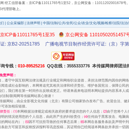
场
事关残疾人未来5年
网 经工信部备案：京ICP备11011765号1至52，京公网安备：11011202001678号
部/代理部敬上。
我们
|
公众采编部
|
法律声明
| 中国/法制/公共/全民/公众/农业/文化/视频/检察/法院/法治
京ICP备11011765号1至35
京公网安备 11010502051457
证: 京B2-20251785
广播电视节目制作经营许可证:（京）字第3
咨询专线：
010-89525216
QQ在线：3555333776 本传媒网律师团
和免责声明：
规模最大的光氢储一体化项目
德，遵守中国互联网法律法规及行业规定和网络职业道德，承担法律范围内因你的网络
新闻造成社会影响的，本网将追究其相关法律和经济责任。维护各国宪法，保障公民的
我们，我们将在第一时间作出反映或更正。特请来函来电说明本网站提供内容系本人或
治/法制/新闻网等传媒网站衷心致谢！
新闻网等传媒网站，由众全影视文化传媒（北京）有限公司独家协办发布广告。欢迎合法、
并可添加相应链接。
律责任：⑴
本网根据法律规定或相关政府的要求提供您的个人信息；
⑵
由于您将个人
列明的情况使用您的个人信息，由此所产生的纠纷责任；
⑷
任何由于黑客攻击、电脑病
者的网站在内）；
⑸
因不可抗拒导致的任何事态后果；
⑹
本网在各服务条款及声明中列
有条款方可留言和反映投诉报料等讯息投稿，其证明你已经阅读本网条款并承担一切因