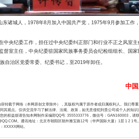
实
一纸欠条伤亲情 巡回调解促和解..
东诸城人，1978年8月加入中国共产党，1975年9月参加工
中央纪委工作，担任过中央纪委纠正部门和行业不正之风室主
监督室主任，中央纪委驻国家民族事务委员会纪检组组长、国家
族自治区党委常委、纪委书记，至2019年卸任。
中国
题”
法徽映军营 权益有保障
内容转载于网络（本网原创文章除外），其版权均属于原作者或归属权利人。我们尊
同其观点。仅供交流学习了解法律、法规、政策，如无意侵犯到贵公司或个人的知识
权益烦请告知本网制作采编部QQ号: 3555333776，微信号：GAN160003，请
3776@QQ.COM。通讯地址：北京市朝阳区朝外雅宝路12号（华声国际大厦）1层 1 
XXXXX网站。