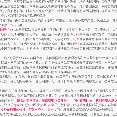
德，遵守中国互联网法律法规及行业规定和网络职业道德，承担法律范围内因你的网络
新闻造成社会影响的，本网将追究其相关法律和经济责任。维护各国宪法，保障公民的
我们，我们将在第一时间作出反映或更正。特请来函来电说明本网站提供内容系本人或
治/法制/新闻网等传媒网站衷心致谢！
新闻网等传媒网站，由众全影视文化传媒（北京）有限公司独家协办发布广告。欢迎合法、
并可添加相应链接。
律责任：⑴
本网根据法律规定或相关政府的要求提供您的个人信息；
⑵
由于您将个人
镜头丨大暑三秋近
列明的情况使用您的个人信息，由此所产生的纠纷责任；
⑷
任何由于黑客攻击、电脑病
者的网站在内）；
⑸
因不可抗拒导致的任何事态后果；
⑹
本网在各服务条款及声明中列
有条款方可留言和反映投诉报料等讯息投稿，其证明你已经阅读本网条款并承担一切因
民众/全民话语权平台。本网根据中国互联网法律法规及行业规定和国际互联网有关规定
作品，版权均属于XXXXXXX网所有。本传媒网站拥有管理笔名和代表某些合作伙伴在
本网及本网所属网站的一切权力。你在本传媒网站留言板发表的评论和投稿，本网站有
本网上述作品。已经本网授权使用作品的单位或网站，应在授权范围内使用，并注明“来
您对管理有意见，请向留言板管理员或向本传媒网站反映。
本传媒系列网站）的作品，均转载自其它媒体，转载目的在于传递更多信息，宣传国家的
，对于建设创新型国家、建设和谐社会、和谐世界都具有重大的现实意义；公众/公民/
显示发布，因涉及相关法律法规或不文明用语，请谅解！如因被反映投诉报料和投稿
网核实属实，有权先行撤除或暂时屏蔽。注：被反映投诉举报或报料的个人或单位，
情权的权利，
在收到本网信函、短信或电话告知后15日内不作出回应，我们将视为默
如何以同查同治破解风腐交织难题
，让相关专家和公众/公民/大众/民众/全民进行评论，或将被反映投诉举报的内容转
网以多种传播形式传播主流媒体舆论为导向
，强化反腐和公众/公民/大众/民众/全民监
等传媒网站架起政府和公众/公民/大众/民众/全民之间的和谐桥梁，缓和社会矛盾，