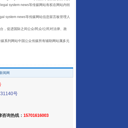
legal system news等传媒网站有权在网站内转
让传统村落焕发生机
egal system news等传媒网站信息留言板管理人
台，促进国际之间公众/民众/公民对法律、政
本传媒系列网站中国公众传媒所有辅助网站属多元
。
/新闻网
号
走走走！国家喊你健身啦
1140号
法律咨询热线：
15701616003