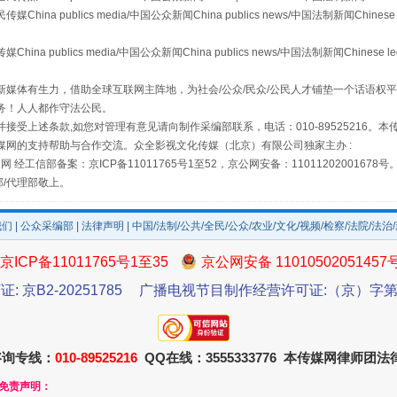
 publics media/中国公众新闻China publics news/中国法制新闻Chinese 
场
事关残疾人未来5年
publics media/中国公众新闻China publics news/中国法制新闻Chinese l
媒体有生力，借助全球互联网主阵地，为社会/公众/民众/公民人才铺垫一个话语权平
务！人人都作守法公民。
接受上述条款,如您对管理有意见请向制作采编部联系，电话：010-89525216。
媒网的支持帮助与合作交流。众全影视文化传媒（北京）有限公司独家主办 :
网 经工信部备案：京ICP备11011765号1至52，京公网安备：11011202001678号
部/代理部敬上。
我们
|
公众采编部
|
法律声明
| 中国/法制/公共/全民/公众/农业/文化/视频/检察/法院/法治
京ICP备11011765号1至35
京公网安备 11010502051457
规模最大的光氢储一体化项目
证: 京B2-20251785
广播电视节目制作经营许可证:（京）字第3
咨询专线：
010-89525216
QQ在线：3555333776 本传媒网律师团
和免责声明：