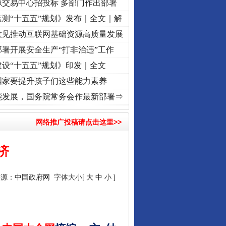
源交易中心招投标 多部门作出部署
测“十五五”规划》发布｜全文｜解
行业协会接连发公告
意见推动互联网基础资源高质量发展
署开展安全生产“打非治违”工作
设“十五五”规划》印发｜全文
国家要提升孩子们这些能力素养
 奋进复兴征程丨“转折之城”激荡..
·[视频]
牢记初心使命 奋进复兴征程丨红船起航处 潮起
能发展，国务院常务会作最新部署⇒
网络推广投稿请点击这里>>
济
让核能赋能千行百业
来源：
中国政府网
字体大小[
大
中
小
]