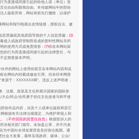
行为直接或间接引起的给他人或（单位）造
言论自由和新闻自由。本传媒网站中的部份
法人版权所有，网站有权先行撤除，以保护
健康网站和报刊电视台友情链接，授权合法、健
信息泄漏或其他原因导致的个人信息泄漏；
⑶
山西：不断增强治理腐败综合效能
毒侵入或政府管制而造成的暂时性网站关闭
明的使用方式或免责情形；
⑺
你在本网站留
您的行为而直接或间接引起的法律责任，与
将不定期更新本声明。
合作伙伴的网站上使用你留言在本网站内容和反
权在网站内转载或修改引用。但未经本网授
源于：XXXXXXX网”。违反上述声明者，
法律、法规、政策及文化和展示国家的国际形
大众/民众/全民勇于担任文化使者与和平使
的部份作品内容，涉及个人或单位版权和其它
本网根据有关法律法规规定，为维护举报人和
认。（不作回应的其责任自负）
根据投诉人的
养老服务师职业资格制度暂行规定
至所涉相关部门领导。未加盖公章，并不代表
督，实为中国向全球发展营造良好舆论氛围。通
促进社会大发展，最终实现政府、媒体、公众/