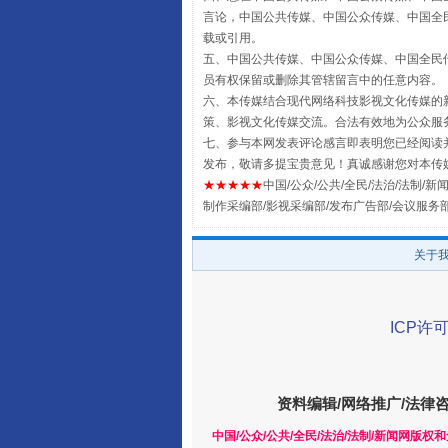
言论，中国公共传媒、中国公众传媒、中国全民传媒China
载或引用。
全民健身五年计划来了！等你上
五、中国公共传媒、中国公众传媒、中国全民传媒China 
员有权保留或删除其管辖留言中的任意内容。
六、本传媒结合现代网络科技影视文化传媒的新
策、影视文化传媒交流。合法有效地为公众服
七、参与本网发表评论感言即表明您已经阅读并
发布，敬请多提宝贵意见！真诚感谢您对本传
★★★★★
中国/公众/公共/全民/法治/法制/新闻
制作采编部/影视采编部/发布广告部/会议服务
关于
阿坝州三大球赛在茂县开幕
ICP许可
资料编辑/网络推广/法律
中国/公众/公共/全民/法治/法制/新闻网版权