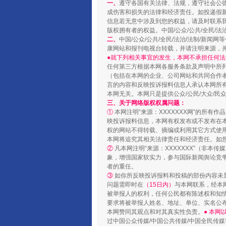
一、
遵守各国有关法律、法规，遵守社会公
成伤害和损失的法律和经济责任。如投递假
信息若无意中涉及到您的权益，请及时联系
版权拥有者的权益。中国/公众/公共/全民/法
二、
中国/公众/公共/全民/法治/法制/
康网站和报刊电视台转载，并请注明来源，
●就下列相关事宜的发生，本网不承担任何法
国家大学科技园优化重塑工作
任何第三方根据本网各服务条款及声明中所
（包括在本网的企业、公司网站和共同合作
言的内容和反映投诉报料信息人承认本网所
本网无关。本网只是提供公众/公民/大众/
三、关于网络版权权属问题：
①
本网注明“来源：XXXXXXX网”的所有
映投诉报料信息，本网有权发布或不发布在
权的网站不得转载、摘编或利用其它方式使用
本网将追究其相关法律责任和经济责任。如
②
凡本网注明“来源：XXXXXXX”（非
象，增强国家软实力，参与国际新闻舆论竞争
者的重任。
③
如你所反映投诉报料和投稿的部份内容未
问题需即时在
（15日内）
与本网联系，经本
被举报人的权利，任何公民都有陈述权和知
扯下公款旅游的“隐身衣”
要求将被举报人姓名、地址、单位、实名公布
本网赞同其观点和对其真实性负责。
● 本
过中国公众传媒/中国公共传媒/中国全民传媒