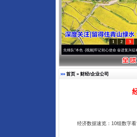
完善运行机制助力责任有效落
1
2
3
变雪域高原..
·[视频]
永葆“两个先锋队”本色
·[视频]
牢记初心使命 奋进复兴征程丨宝塔山
首页
»
财经/企业公司
东山县通报“牛蛙产品抗生素超标问
经济数据速览：10组数字看