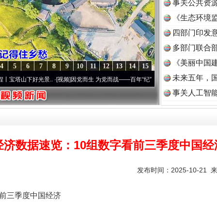
事关公共资
《生态环境监
实
一纸欠条伤亲情 巡回调解促和解..
读
四部门印发
多部门联合部
《美丽中国建
4
5
6
7
8
9
10
11
12
13
14
15
未来五年，
下好光景..
·[视频]
因党而生 为党而战——百年“纪”事⑧加强纪律..
·[视频]
牢记初心使命
事关人工智
经济数据速览：10组数字看前三季度中国经
题”
法徽映军营 权益有保障
发布时间：2025-10-21 
前三季度中国经济