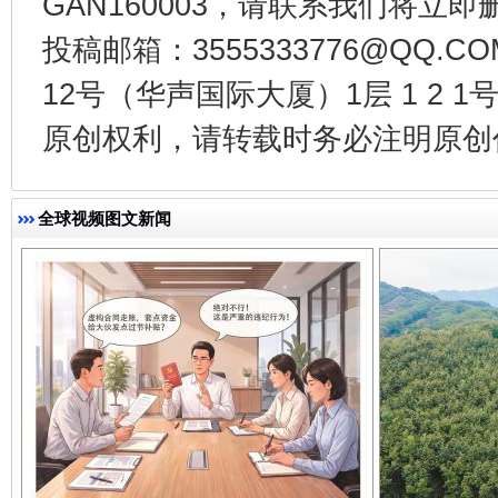
GAN160003，请联系我们将立即删
投稿邮箱：3555333776@QQ
12号（华声国际大厦）1层 1 2
千年窑火 生生不息
一
原创权利，请转载时务必注明原创作
全球视频图文新闻
揭开“小金库”的免责幌子