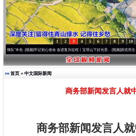
1
2
3
4
5
6
7
8
9
10
本色
·[视频]
牢记初心使命 奋进复兴征程丨宝塔山下好光景..
·[视频]
因党而生 为党而战—
首页
»
中文国际新闻
商务部新闻发言人就
商务部新闻发言人就中