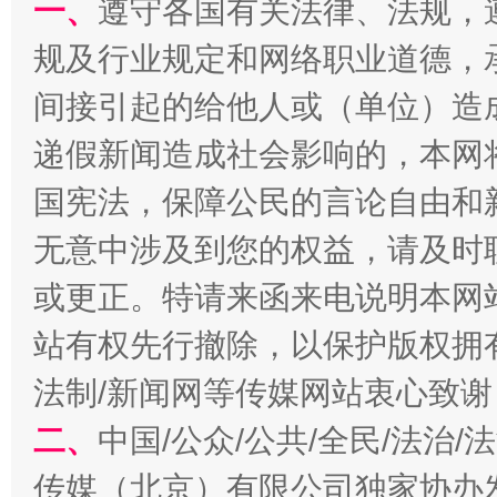
一、
遵守各国有关法律、法规，
规及行业规定和网络职业道德，
千年窑火 生生不息
一
间接引起的给他人或（单位）造
递假新闻造成社会影响的，本网
国宪法，保障公民的言论自由和
无意中涉及到您的权益，请及时
或更正。特请来函来电说明本网
站有权先行撤除，以保护版权拥有者
揭开“小金库”的免责幌子
法制/新闻网等传媒网站衷心致谢
二、
中国/公众/公共/全民/法治
传媒（北京）有限公司独家协办