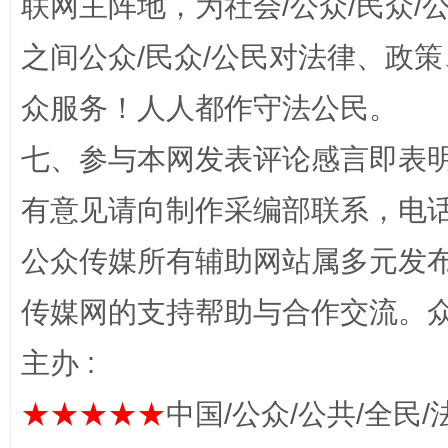
联网主阵地，为社会/公众/民众
之间公众/民众/公民对法律、政
众服务！人人都作守法公民。
东山县通报“牛蛙产品抗生素超标问题”
法
七、参与本网发表评论感言即表明
有意见请向制作采编部联系，电话：0
公众传媒所有辅助网站属多元发
传媒网的支持帮助与合作交流。
主办 :
★★★★★
中国/公众/公共/全民/
千年窑火 生生不息
一