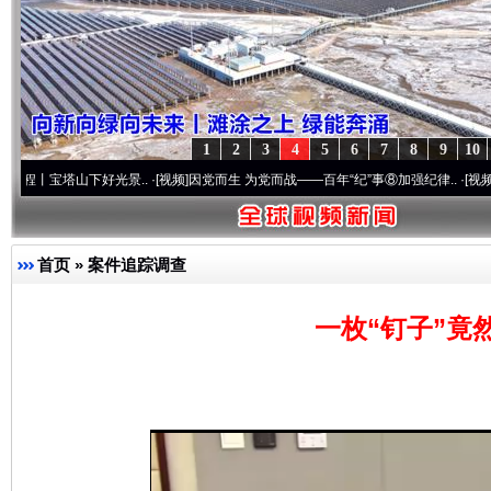
1
2
3
4
5
6
7
8
9
10
山下好光景..
·[视频]
因党而生 为党而战——百年“纪”事⑧加强纪律..
·[视频]
牢记初心使
首页
»
案件追踪调查
一枚“钉子”竟