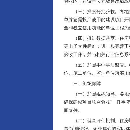
验收的，建设单位完成整改后应
（三）探索分批验收。各地住房
单并急需投产使用的建设项目开
全和独立使用功能的单位工程为
（四）推进数据共享。住房城
等电子文件标准；进一步完善工
一批国家标准开始实施
验收工作，并与相关行业信息系
（五）加强事中事后监管。各
位、施工单位、监理单位落实主
三、组织保障
（一）加强组织领导。各地住
确保建设项目联合验收“一件事
面支持。
（二）健全评估机制。住房城
事”实施情况、企业群众的实际