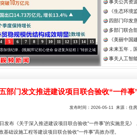
事关公共资
《生态环境监
读
四部门印发
多部门联合部
《美丽中国建
4
5
6
7
8
9
10
11
12
13
14
15
未来五年，
.
·[视频]
牢记初心使命 奋进复兴征程丨“转折之城”激荡..
·[视频]
牢记初心使命 奋进复兴
事关人工智
五部门发文推进建设项目联合验收“一件事
发布时间：2026-05-11 来源：
住
发布《关于深入推进建设项目联合验收“一件事”的实施意见》
政基础设施工程等建设项目联合验收“一件事”高效办理。