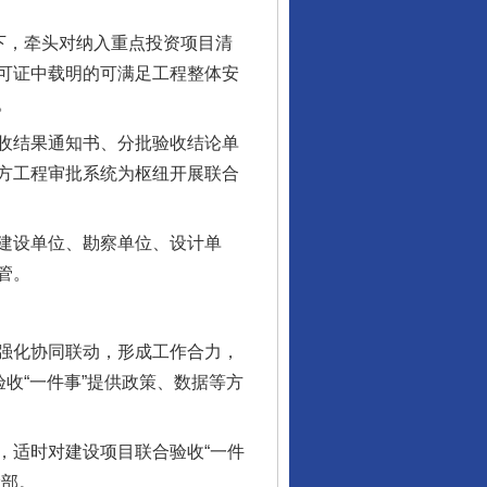
下，牵头对纳入重点投资项目清
可证中载明的可满足工程整体安
。
收结果通知书、分批验收结论单
方工程审批系统为枢纽开展联合
揭开“小金库”的免责幌子
建设单位、勘察单位、设计单
管。
强化协同联动，形成工作合力，
收“一件事”提供政策、数据等方
适时对建设项目联合验收“一件
设部。