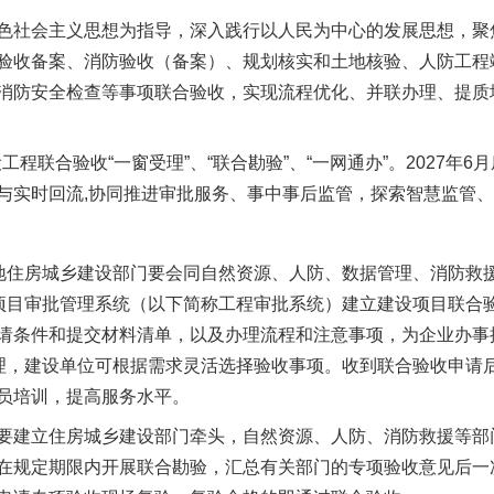
社会主义思想为指导，深入践行以人民为中心的发展思想，聚
验收备案、消防验收（备案）、规划核实和土地核验、人防工程
消防安全检查等事项联合验收，实现流程优化、并联办理、提质
实
行业协会接连发公告
程联合验收“一窗受理”、“联合勘验”、“一网通办”。2027年
与实时回流,协同推进审批服务、事中事后监管，探索智慧监管
住房城乡建设部门要会同自然资源、人防、数据管理、消防救
设项目审批管理系统（以下简称工程审批系统）建立建设项目联合验
请条件和提交材料清单，以及办理流程和注意事项，为企业办事
管理，建设单位可根据需求灵活选择验收事项。收到联合验收申请
员培训，提高服务水平。
让核能赋能千行百业
建立住房城乡建设部门牵头，自然资源、人防、消防救援等部
在规定期限内开展联合勘验，汇总有关部门的专项验收意见后一