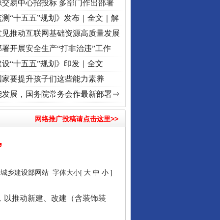
源交易中心招投标 多部门作出部署
测“十五五”规划》发布｜全文｜解
意见推动互联网基础资源高质量发展
署开展安全生产“打非治违”工作
设“十五五”规划》印发｜全文
国家要提升孩子们这些能力素养
征程丨红船起航处 潮起..
·[视频]
一首歌的时间，读懂乐至的“诗与远方”
·[视频]
从《水浒
能发展，国务院常务会作最新部署⇒
网络推广投稿请点击这里>>
”
房城乡建设部网站
字体大小[
大
中
小
]
，以推动新建、改建（含装饰装