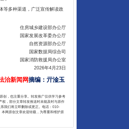
受贿1.44亿！段成刚被判无期
体等多种渠道，广泛宣传解读政
住房城乡建设部办公厅
国家发展改革委办公厅
自然资源部办公厅
国家数据局综合司
国家消防救援局办公室
2026年4月23日
全民健身五年计划来了！等你上场
法治新闻网
摘编
：
亓淦玉
重原创，也注重分享。转发推广仅供学习参考
产权，部分文章转发推送时未能及时与原作
联系我们将立即删除或更正。电话：010-
2 1号。本网原创文章欢迎转载，为尊重和维护原