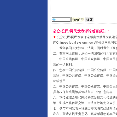
公众/公民/网民发表评论感言须知：
★
公众/公民/网民发表评论感言仅供网友表达个人看法
闻Chinese legal system new
镜头丨大暑三秋近
一、遵守各国有关法律、法规，同时遵守《
互
二、尊重网上道德，承担一切因您的行为而直
三、中国公共传媒、中国公众传媒、中国全民传媒China 
言的一切权利。
四、您在中国公共传媒、中国公众传媒、中国全民传媒Chin
言论，中国公共传媒、中国公众传媒、中国全民传媒China
载或引用。
五、中国公共传媒、中国公众传媒、中国全民传媒China 
员有权保留或删除其管辖留言中的任意内容。
六、本传媒结合现代网络科技影视文化传媒的新
策、影视文化传媒交流。合法有效地为公众服
七、参与本网发表评论感言即表明您已经阅读并
如何以同查同治破解风腐交织难
发布，敬请多提宝贵意见！真诚感谢您对本传