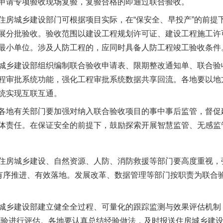
申请专项验收现场复验，复验合格的即通过联合验收。
城乡建设部门可根据项目实际，在“保安全、早投产”的前提
展分批验收。验收范围以建设工程规划许可证、建设工程施工许
最小单位。涉及人防工程的，应同时具备人防工程竣工验收条件
乡建设部组织编制联合验收申请表、限期整改通知单、联合验
程审批系统功能，强化工程审批系统数据共享回流。各地要以地
从数据变化看反腐深化
统实现互联互通。
地有关部门要加强对纳入联合验收项目的事中事后监管，督促
体责任。在保证安全的前提下，鼓励探索开展智慧监管、无感监
房城乡建设、自然资源、人防、消防救援等部门要高度重视，
”有序推进、有效落地。发展改革、数据管理等部门按职责为联合验
乡建设部建立健全全过程、可量化的跟踪监测与效果评估机制，
体验进行评估。各地要认真总结经验做法，及时报送住房城乡建