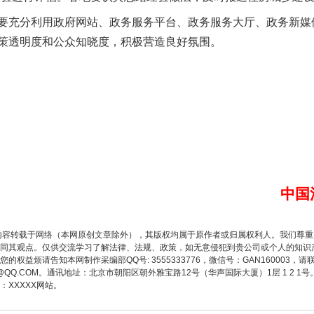
酒驾未被当场查获能处罚吗
充分利用政府网站、政务服务平台、政务服务大厅、政务新媒
策透明度和公众知晓度，积极营造良好氛围。
“后车司机肯定在骂我”
中国
内容转载于网络（本网原创文章除外），其版权均属于原作者或归属权利人。我们尊
同其观点。仅供交流学习了解法律、法规、政策，如无意侵犯到贵公司或个人的知识
权益烦请告知本网制作采编部QQ号: 3555333776，微信号：GAN160003，请
3776@QQ.COM。通讯地址：北京市朝阳区朝外雅宝路12号（华声国际大厦）1层 1 
XXXXX网站。