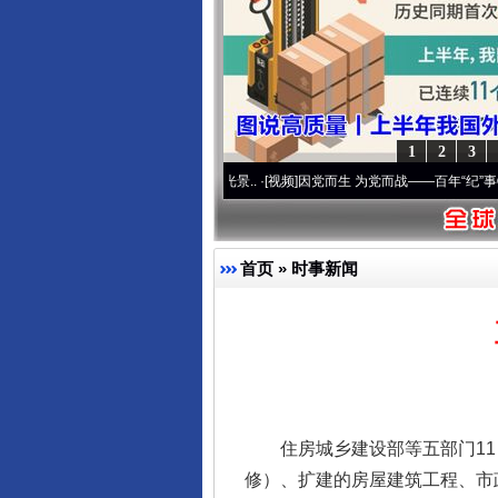
1
2
3
奋进复兴征程丨宝塔山下好光景..
·[视频]
因党而生 为党而战——百年“纪”事⑧加强纪律.
首页
»
时事新闻
住房城乡建设部等五部门11日
修）、扩建的房屋建筑工程、市