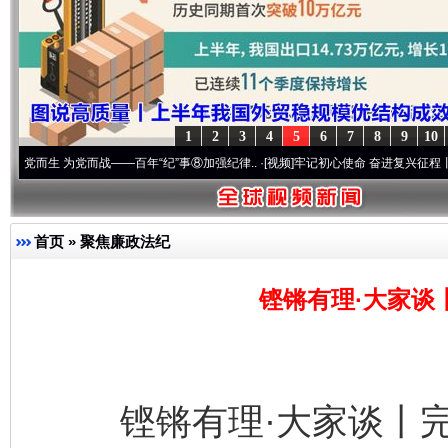
1
2
3
4
5
6
7
8
9
10
为党而战——百年“纪”事⑧加强纪律..
·[视频]
牢记初心使命 奋进复兴征程丨“转折之城”激
首页
»
聚焦廉政法纪
铿锵有理·大家谈
铿锵有理·大家谈丨完