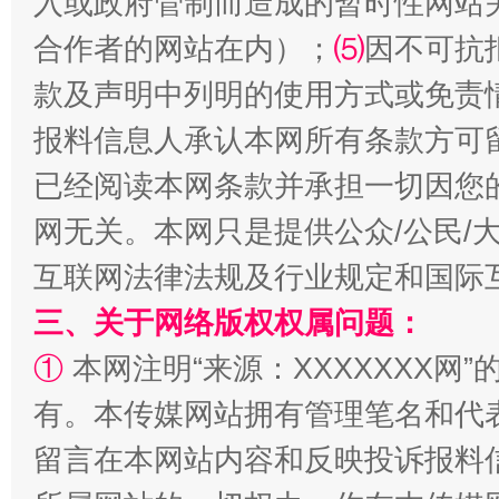
入或政府管制而造成的暂时性网站
合作者的网站在内）；
⑸
因不可抗
款及声明中列明的使用方式或免责
报料信息人承认本网所有条款方可
国家大学科技园优化重塑工作
已经阅读本网条款并承担一切因您
网无关。本网只是提供公众/公民/
互联网法律法规及行业规定和国际
三、关于网络版权权属问题：
①
本网注明“来源：XXXXXXX网”
有。本传媒网站拥有管理笔名和代
留言在本网站内容和反映投诉报料
扯下公款旅游的“隐身衣”
如何以同