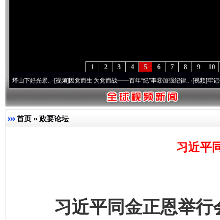
1
2
3
4
5
6
7
8
9
10
景..
·[视频]
因党而生 为党而战——百年“纪”事⑧加强纪律..
·[视频]
牢记初心使命 奋进复
首页
»
政要论坛
习近平
习近平同金正恩举行